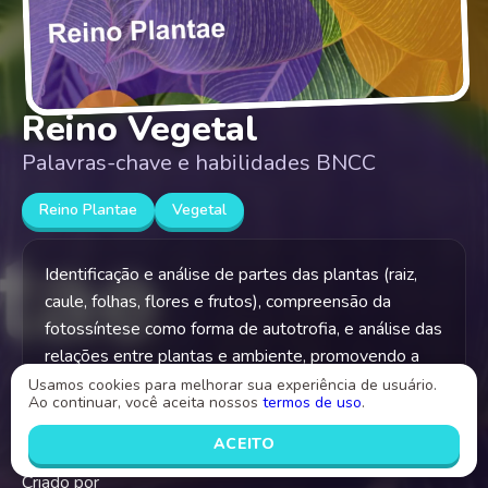
Reino Vegetal
Palavras-chave e habilidades BNCC
Reino Plantae
Vegetal
Identificação e análise de partes das plantas (raiz,
caule, folhas, flores e frutos), compreensão da
fotossíntese como forma de autotrofia, e análise das
relações entre plantas e ambiente, promovendo a
observação, o cuidado com a natureza e o trabalho
Usamos cookies para melhorar sua experiência de usuário.
Ao continuar, você aceita nossos
termos de uso
.
em equipe
ACEITO
Criado por