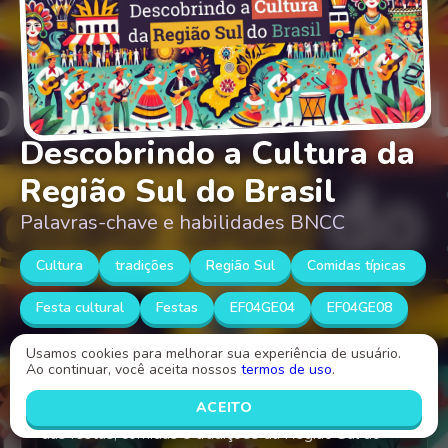
Descobrindo a Cultura da
Região Sul do Brasil
Palavras-chave e habilidades BNCC
Cultura
tradições
Região Sul
Comidas típicas
Festa cultural
Festas
EF04GE04
EF04GE08
EF04LP24
EF15AR23
EF15AR25
Usamos cookies para melhorar sua experiência de usuário.
Ao continuar, você aceita nossos
termos de uso
.
Esta atividade aborda a compreensão e a valorização
ACEITO
das festas, comidas e tradições da Região Sul do