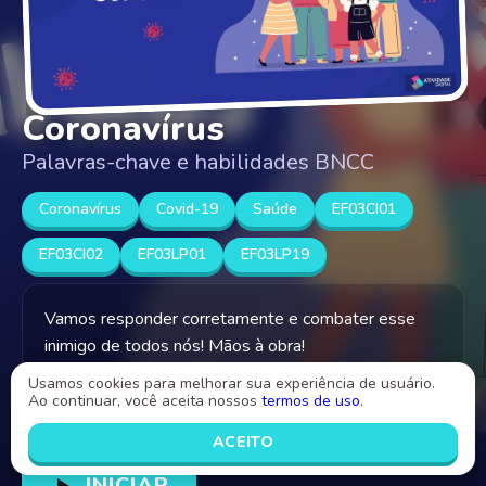
Coronavírus
Palavras-chave e habilidades BNCC
Coronavírus
Covid-19
Saúde
EF03CI01
EF03CI02
EF03LP01
EF03LP19
Vamos responder corretamente e combater esse
inimigo de todos nós! Mãos à obra!
Usamos cookies para melhorar sua experiência de usuário.
Ao continuar, você aceita nossos
termos de uso
.
Criado por
Abrir Canal
Luciana Alongi
ACEITO
INICIAR