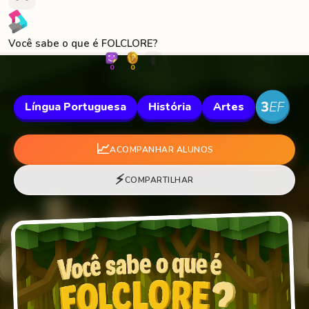
Você sabe o que é FOLCLORE?
🐛
0
0
Língua Portuguesa
História
Artes
📈
ACOMPANHAR ALUNOS
⚡
COMPARTILHAR