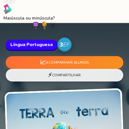
Maiúscula ou minúscula?
🐛
0
0
Língua Portuguesa
📈
ACOMPANHAR ALUNOS
⚡
COMPARTILHAR