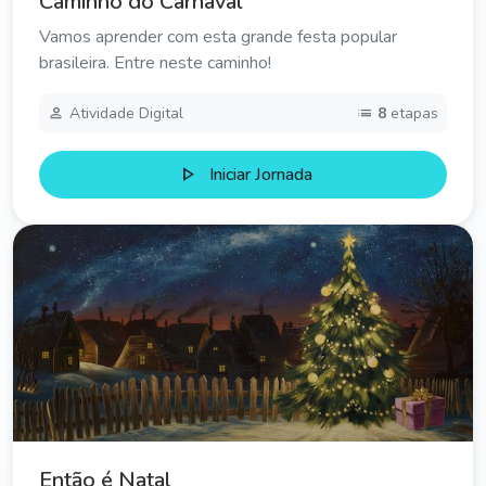
Caminho do Carnaval
Vamos aprender com esta grande festa popular
brasileira. Entre neste caminho!
person
list
Atividade Digital
8
etapas
play_arrow
Iniciar Jornada
Então é Natal