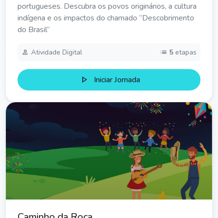
portugueses. Descubra os povos originários, a cultura
indígena e os impactos do chamado “Descobrimento
do Brasil”
person
list
Atividade Digital
5
etapas
play_arrow
Iniciar Jornada
Caminho da Roça