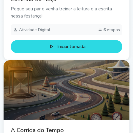
Pegue seu par e venha treinar a leitura e a escrita
nessa festança!
person
list
Atividade Digital
6
etapas
play_arrow
Iniciar Jornada
A Corrida do Tempo