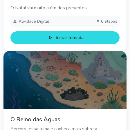
O Natal vai muito além dos presentes...
person
list
Atividade Digital
6
etapas
play_arrow
Iniciar Jornada
O Reino das Águas
Percorra essa trilha e conheça mais sobre a