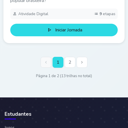
popular brasileira?
person
list
Atividade Digital
9
etapas
play_arrow
Iniciar Jornada
chevron_left
1
2
chevron_right
Página 1 de 2 (13 trilhas no total)
Estudantes
Jogos