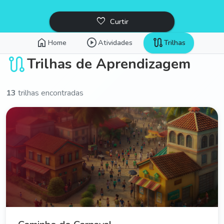
favorite_border
Curtir
home
play_circle
route
Home
Atividades
Trilhas
route
Trilhas de Aprendizagem
13
trilhas encontradas