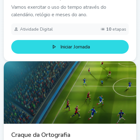
Vamos exercitar o uso do tempo através do
calendário, relógio e meses do ano.
person
list
Atividade Digital
10
etapas
play_arrow
Iniciar Jornada
Craque da Ortografia