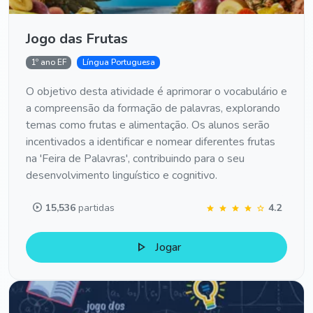
Jogo das Frutas
1º ano EF
Língua Portuguesa
O objetivo desta atividade é aprimorar o vocabulário e
a compreensão da formação de palavras, explorando
temas como frutas e alimentação. Os alunos serão
incentivados a identificar e nomear diferentes frutas
na 'Feira de Palavras', contribuindo para o seu
desenvolvimento linguístico e cognitivo.
play_circle
15,536
partidas
4.2
star
star
star
star
star
play_arrow
Jogar