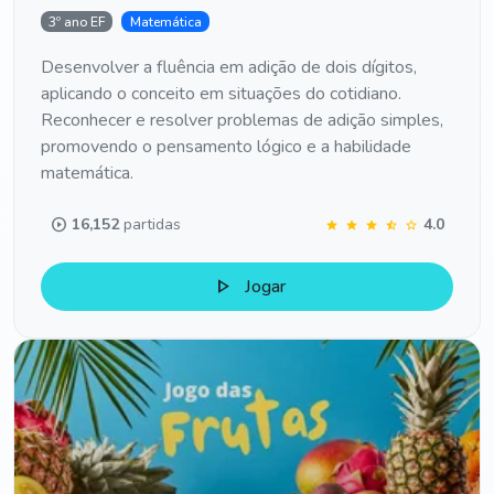
3º ano EF
Matemática
Desenvolver a fluência em adição de dois dígitos,
aplicando o conceito em situações do cotidiano.
Reconhecer e resolver problemas de adição simples,
promovendo o pensamento lógico e a habilidade
matemática.
play_circle
16,152
partidas
4.0
star
star
star
star_half
star
play_arrow
Jogar