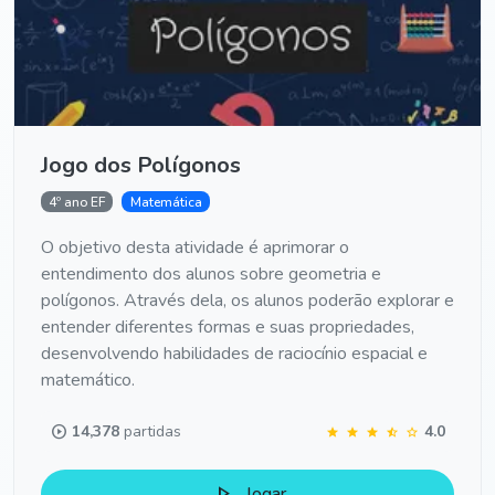
Jogo dos Polígonos
4º ano EF
Matemática
O objetivo desta atividade é aprimorar o
entendimento dos alunos sobre geometria e
polígonos. Através dela, os alunos poderão explorar e
entender diferentes formas e suas propriedades,
desenvolvendo habilidades de raciocínio espacial e
matemático.
play_circle
14,378
partidas
4.0
star
star
star
star_half
star
play_arrow
Jogar