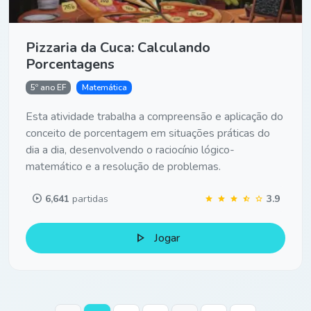
Pizzaria da Cuca: Calculando
Porcentagens
5º ano EF
Matemática
Esta atividade trabalha a compreensão e aplicação do
conceito de porcentagem em situações práticas do
dia a dia, desenvolvendo o raciocínio lógico-
matemático e a resolução de problemas.
play_circle
6,641
partidas
3.9
star
star
star
star_half
star
play_arrow
Jogar