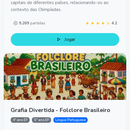
capitais de diferentes países, relacionando-os ao
contexto das Olimpíadas.
play_circle
9,269
partidas
4.2
star
star
star
star
star
play_arrow
Jogar
Grafia Divertida - Folclore Brasileiro
4º ano EF
5º ano EF
Língua Portuguesa