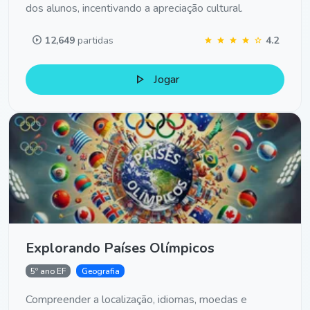
dos alunos, incentivando a apreciação cultural.
play_circle
12,649
partidas
4.2
star
star
star
star
star
play_arrow
Jogar
Explorando Países Olímpicos
5º ano EF
Geografia
Compreender a localização, idiomas, moedas e