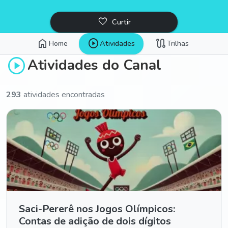
favorite_border
Curtir
home
play_circle
route
Home
Atividades
Trilhas
play_circle
Atividades do Canal
293
atividades encontradas
Saci-Pererê nos Jogos Olímpicos:
Contas de adição de dois dígitos