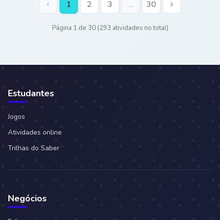
chevron_left
1
2
3
...
30
chevron_right
Página 1 de 30 (293 atividades no total)
Estudantes
Jogos
Atividades online
Trilhas do Saber
Negócios