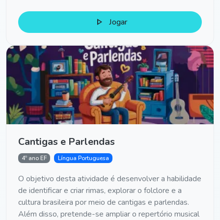
play_arrow
Jogar
Cantigas e Parlendas
4º ano EF
Língua Portuguesa
O objetivo desta atividade é desenvolver a habilidade
de identificar e criar rimas, explorar o folclore e a
cultura brasileira por meio de cantigas e parlendas.
Além disso, pretende-se ampliar o repertório musical