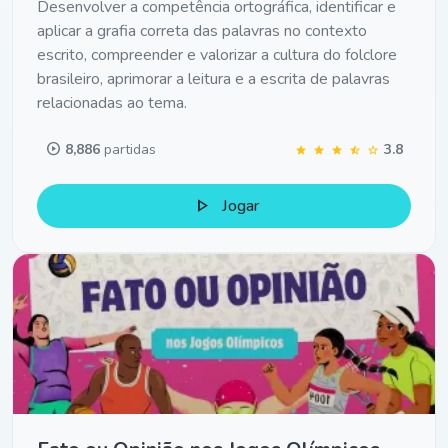
Desenvolver a competência ortográfica, identificar e
aplicar a grafia correta das palavras no contexto
escrito, compreender e valorizar a cultura do folclore
brasileiro, aprimorar a leitura e a escrita de palavras
relacionadas ao tema.
play_circle
8,886
partidas
3.8
star
star
star
star_half
star
play_arrow
Jogar