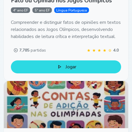
Fato ou Opinião nos Jogos Olímpicos
4º ano EF
5º ano EF
Língua Portuguesa
Compreender e distinguir fatos de opiniões em textos
relacionados aos Jogos Olímpicos, desenvolvendo
habilidades de leitura crítica e interpretação textual.
play_circle
7,785
partidas
4.0
star
star
star
star
star
play_arrow
Jogar