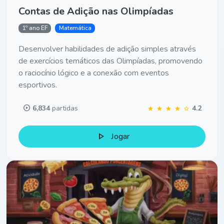
Contas de Adição nas Olimpíadas
1º ano EF
Matemática
Desenvolver habilidades de adição simples através
de exercícios temáticos das Olimpíadas, promovendo
o raciocínio lógico e a conexão com eventos
esportivos.
play_circle
6,834
partidas
4.2
star
star
star
star
star
play_arrow
Jogar