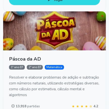
Páscoa da AD
1º ano EF
2º ano EF
Matemática
Resolver e elaborar problemas de adição e subtração
com números naturais, utilizando estratégias diversas,
como cálculo por estimativa, cálculo mental e
algoritmos
play_circle
13,918
partidas
4.2
star
star
star
star
star